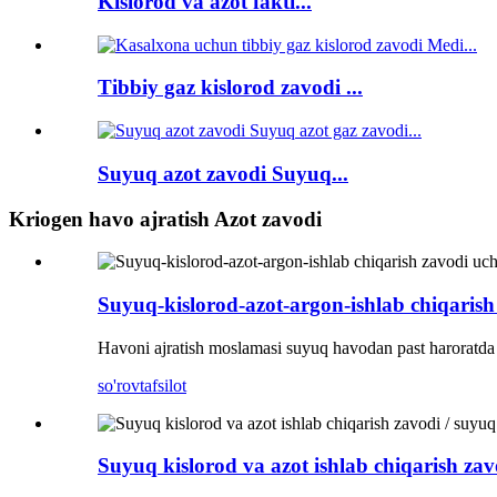
Kislorod va azot fakti...
Tibbiy gaz kislorod zavodi ...
Suyuq azot zavodi Suyuq...
Kriogen havo ajratish Azot zavodi
Suyuq-kislorod-azot-argon-ishlab chiqarish
Havoni ajratish moslamasi suyuq havodan past haroratda 
so'rov
tafsilot
Suyuq kislorod va azot ishlab chiqarish zav