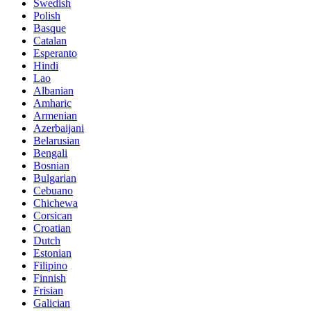
Swedish
Polish
Basque
Catalan
Esperanto
Hindi
Lao
Albanian
Amharic
Armenian
Azerbaijani
Belarusian
Bengali
Bosnian
Bulgarian
Cebuano
Chichewa
Corsican
Croatian
Dutch
Estonian
Filipino
Finnish
Frisian
Galician