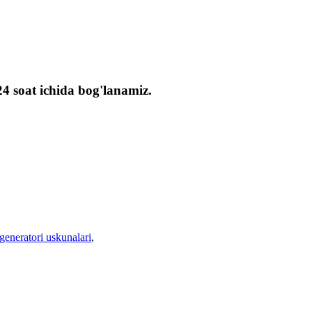
24 soat ichida bog'lanamiz.
generatori uskunalari
,