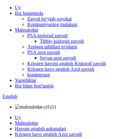
Uy
Biz haqimizda
Zavod bo'ylab sayohat
Kompaniyaning malakasi
Mahsulotlar
PSA kislorod zavodi
Tibbiy kislorod zavodi
Antigen tahlillari to'plami
PSA azot zavodi
Suyuq azot zavodi
Kriogen havoni ajratish Kislorod zavodi
Kriogen havo ajratish Azot zavodi
kompressor
Yangiliklar
Biz bilan bog'lanish
English
Uy
Mahsulotlar
Havoni ajratish uskunalari
Kriogen havo ajratish Azot zavodi