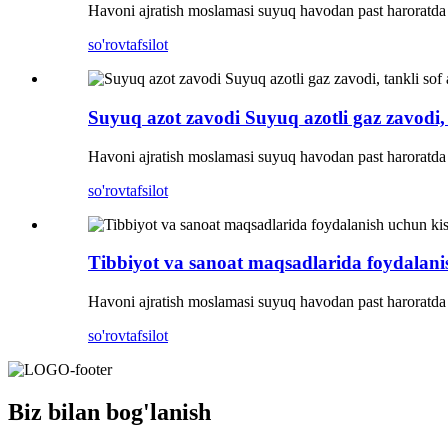
Havoni ajratish moslamasi suyuq havodan past haroratda 
so'rov
tafsilot
Suyuq azot zavodi Suyuq azotli gaz zavodi, 
Havoni ajratish moslamasi suyuq havodan past haroratda 
so'rov
tafsilot
Tibbiyot va sanoat maqsadlarida foydalanis
Havoni ajratish moslamasi suyuq havodan past haroratda 
so'rov
tafsilot
Biz bilan bog'lanish