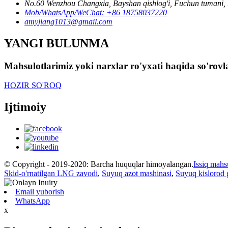
No.60 Wenzhou Changxia, Bayshan qishlog'i, Fuchun tumani, F
Mob/WhatsApp/WeChat: +86 18758037220
amyjiang1013@gmail.com
YANGI BULUNMA
Mahsulotlarimiz yoki narxlar ro'yxati haqida so'rovl
HOZIR SO'ROQ
Ijtimoiy
© Copyright - 2019-2020: Barcha huquqlar himoyalangan.
Issiq mahs
Skid-o'rnatilgan LNG zavodi
,
Suyuq azot mashinasi
,
Suyuq kislorod 
Email yuborish
WhatsApp
x