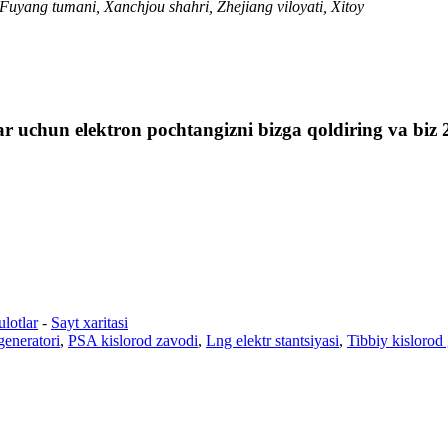
uyang tumani, Xanchjou shahri, Zhejiang viloyati, Xitoy
ar uchun elektron pochtangizni bizga qoldiring va biz 
ulotlar
-
Sayt xaritasi
generatori
,
PSA kislorod zavodi
,
Lng elektr stantsiyasi
,
Tibbiy kislorod 