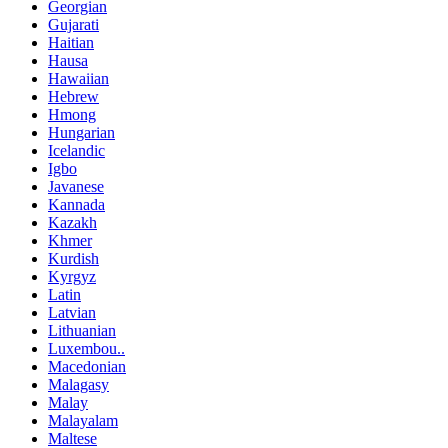
Georgian
Gujarati
Haitian
Hausa
Hawaiian
Hebrew
Hmong
Hungarian
Icelandic
Igbo
Javanese
Kannada
Kazakh
Khmer
Kurdish
Kyrgyz
Latin
Latvian
Lithuanian
Luxembou..
Macedonian
Malagasy
Malay
Malayalam
Maltese