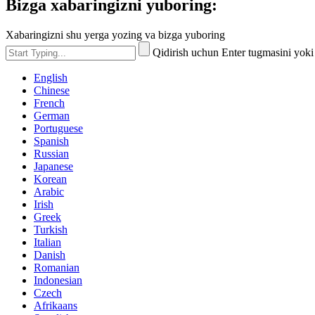
Bizga xabaringizni yuboring:
Xabaringizni shu yerga yozing va bizga yuboring
Qidirish uchun Enter tugmasini yok
English
Chinese
French
German
Portuguese
Spanish
Russian
Japanese
Korean
Arabic
Irish
Greek
Turkish
Italian
Danish
Romanian
Indonesian
Czech
Afrikaans