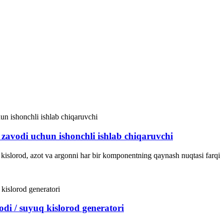
 zavodi uchun ishonchli ishlab chiqaruvchi
kislorod, azot va argonni har bir komponentning qaynash nuqtasi farqi 
odi / suyuq kislorod generatori