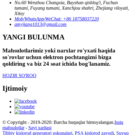
No.60 Wenzhou Changxia, Bayshan qishlog'i, Fuchun
tumani, Fuyang tumani, Xanchjou shahri, Zhejiang viloyati,
Xitoy
Mob/WhatsApp/WeChat: +86 18758037220
amyjiang1013@gmail.com
YANGI BULUNMA
Mahsulotlarimiz yoki narxlar ro'yxati haqida
so'rovlar uchun elektron pochtangizni bizga
qoldiring va biz 24 soat ichida bog'lanamiz.
HOZIR SO'ROQ
Ijtimoiy
© Copyright - 2019-2020: Barcha huquqlar himoyalangan.
Issiq
mahsulotlar
-
Sayt xaritasi
Tibbiy kislorod generatori uskunalari
,
PSA kislorod zavodi
,
Suyuq