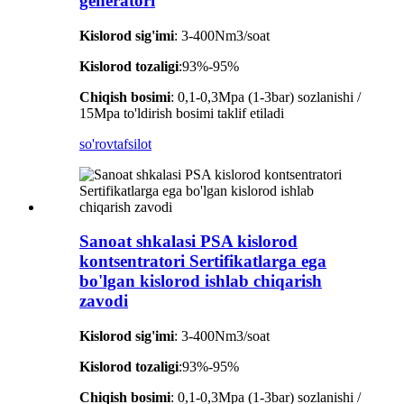
generatori
Kislorod sig'imi
: 3-400Nm3/soat
Kislorod tozaligi
:93%-95%
Chiqish bosimi
: 0,1-0,3Mpa (1-3bar) sozlanishi /
15Mpa to'ldirish bosimi taklif etiladi
so'rov
tafsilot
Sanoat shkalasi PSA kislorod
kontsentratori Sertifikatlarga ega
bo'lgan kislorod ishlab chiqarish
zavodi
Kislorod sig'imi
: 3-400Nm3/soat
Kislorod tozaligi
:93%-95%
Chiqish bosimi
: 0,1-0,3Mpa (1-3bar) sozlanishi /