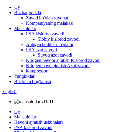
Uy
Biz haqimizda
Zavod bo'ylab sayohat
Kompaniyaning malakasi
Mahsulotlar
PSA kislorod zavodi
Tibbiy kislorod zavodi
Antigen tahlillari to'plami
PSA azot zavodi
Suyuq azot zavodi
Kriogen havoni ajratish Kislorod zavodi
Kriogen havo ajratish Azot zavodi
kompressor
Yangiliklar
Biz bilan bog'lanish
English
Uy
Mahsulotlar
Havoni ajratish uskunalari
PSA kislorod zavodi