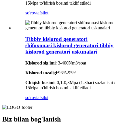
15Mpa to'ldirish bosimi taklif etiladi
so'rov
tafsilot
Tibbiy kislorod generatori
shifoxonasi kislorod generatori tibbiy
kislorod generatori uskunalari
Kislorod sig'imi
: 3-400Nm3/soat
Kislorod tozaligi
:93%-95%
Chiqish bosimi
: 0,1-0,3Mpa (1-3bar) sozlanishi /
15Mpa to'ldirish bosimi taklif etiladi
so'rov
tafsilot
Biz bilan bog'lanish