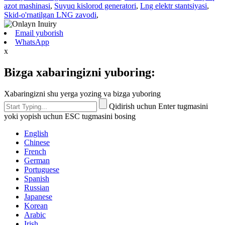
azot mashinasi
,
Suyuq kislorod generatori
,
Lng elektr stantsiyasi
,
Skid-o'rnatilgan LNG zavodi
,
Email yuborish
WhatsApp
x
Bizga xabaringizni yuboring:
Xabaringizni shu yerga yozing va bizga yuboring
Qidirish uchun Enter tugmasini
yoki yopish uchun ESC tugmasini bosing
English
Chinese
French
German
Portuguese
Spanish
Russian
Japanese
Korean
Arabic
Irish