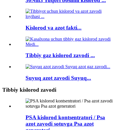
30Nm3 Yuqori bosimli kislorod ...
Kislorod va azot fakti...
Tibbiy gaz kislorod zavodi ...
Suyuq azot zavodi Suyuq...
Tibbiy kislorod zavodi
PSA kislorod kontsentratori / Psa
azot zavodi sotuvga Psa azot