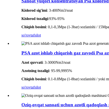
Sanoat yuqori konsentratsiyali Psa kisloro
Kislorod sig'imi
: 3-400Nm3/soat
Kislorod tozaligi
:93%-95%
Chiqish bosimi
: 0,1-0,3Mpa (1-3bar) sozlanishi / 15Mpa t
so'rov
tafsilot
PSA azot ishlab chiqarish gaz zavodi Psa az
Azot quvvati
: 3-3000Nm3/soat
Azotning tozaligi
: 95-99,9995%
Chiqish bosimi
: 0.1-0.8Mpa (1-8bar) sozlanishi / yoki m
so'rov
tafsilot
Oziq-ovqat sanoati uchun azotli qadoqlash 