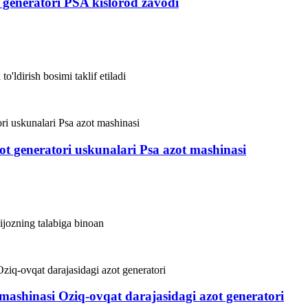
d generatori PSA kislorod zavodi
o'ldirish bosimi taklif etiladi
ot generatori uskunalari Psa azot mashinasi
ijozning talabiga binoan
mashinasi Oziq-ovqat darajasidagi azot generatori