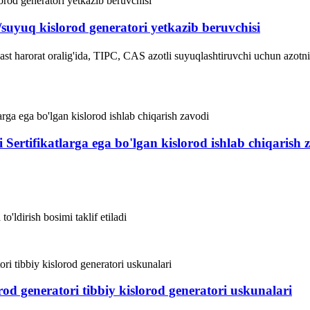
suyuq kislorod generatori yetkazib beruvchisi
t harorat oralig'ida, TIPC, CAS azotli suyuqlashtiruvchi uchun azotni 
 Sertifikatlarga ega bo'lgan kislorod ishlab chiqarish 
o'ldirish bosimi taklif etiladi
rod generatori tibbiy kislorod generatori uskunalari