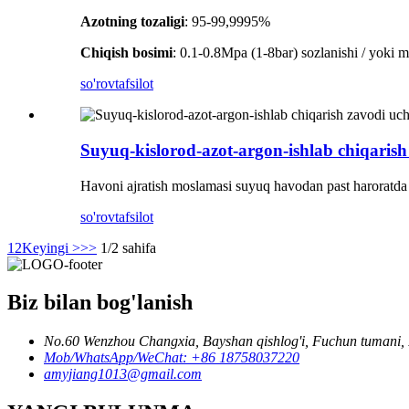
Azotning tozaligi
: 95-99,9995%
Chiqish bosimi
: 0.1-0.8Mpa (1-8bar) sozlanishi / yoki m
so'rov
tafsilot
Suyuq-kislorod-azot-argon-ishlab chiqarish
Havoni ajratish moslamasi suyuq havodan past haroratda 
so'rov
tafsilot
1
2
Keyingi >
>>
1/2 sahifa
Biz bilan bog'lanish
No.60 Wenzhou Changxia, Bayshan qishlog'i, Fuchun tumani, F
Mob/WhatsApp/WeChat: +86 18758037220
amyjiang1013@gmail.com