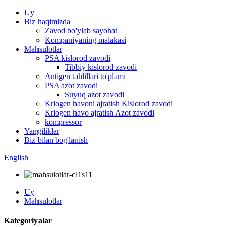
Uy
Biz haqimizda
Zavod bo'ylab sayohat
Kompaniyaning malakasi
Mahsulotlar
PSA kislorod zavodi
Tibbiy kislorod zavodi
Antigen tahlillari to'plami
PSA azot zavodi
Suyuq azot zavodi
Kriogen havoni ajratish Kislorod zavodi
Kriogen havo ajratish Azot zavodi
kompressor
Yangiliklar
Biz bilan bog'lanish
English
Uy
Mahsulotlar
Kategoriyalar