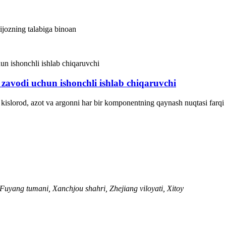
ijozning talabiga binoan
 zavodi uchun ishonchli ishlab chiqaruvchi
kislorod, azot va argonni har bir komponentning qaynash nuqtasi farqi 
uyang tumani, Xanchjou shahri, Zhejiang viloyati, Xitoy