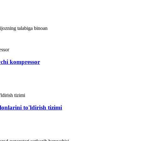
ijozning talabiga binoan
vchi kompressor
nlarini to'ldirish tizimi