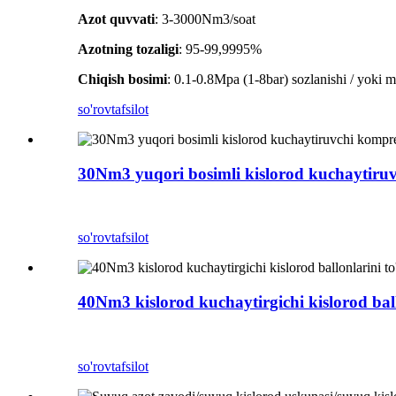
Azot quvvati
: 3-3000Nm3/soat
Azotning tozaligi
: 95-99,9995%
Chiqish bosimi
: 0.1-0.8Mpa (1-8bar) sozlanishi / yoki m
so'rov
tafsilot
30Nm3 yuqori bosimli kislorod kuchaytiru
so'rov
tafsilot
40Nm3 kislorod kuchaytirgichi kislorod ballo
so'rov
tafsilot