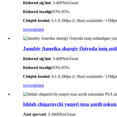
Kislorod sig'imi
: 3-400Nm3/soat
Kislorod tozaligi
:93%-95%
Chiqish bosimi
: 0,1-0,3Mpa (1-3bar) sozlanishi / 15Mpa t
so'rov
tafsilot
Janubiy Amerika sharqiy Osiyoda issiq sotil
Kislorod sig'imi
: 3-400Nm3/soat
Kislorod tozaligi
:93%-95%
Chiqish bosimi
: 0,1-0,3Mpa (1-3bar) sozlanishi / 15Mpa t
so'rov
tafsilot
Ishlab chiqaruvchi yuqori toza azotli uskun
Azot quvvati
: 3-3000Nm3/soat