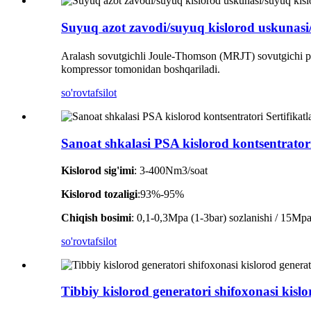
Suyuq azot zavodi/suyuq kislorod uskunasi/
Aralash sovutgichli Joule-Thomson (MRJT) sovutgichi pas
kompressor tomonidan boshqariladi.
so'rov
tafsilot
Sanoat shkalasi PSA kislorod kontsentratori
Kislorod sig'imi
: 3-400Nm3/soat
Kislorod tozaligi
:93%-95%
Chiqish bosimi
: 0,1-0,3Mpa (1-3bar) sozlanishi / 15Mpa t
so'rov
tafsilot
Tibbiy kislorod generatori shifoxonasi kislo