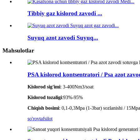
Tibbiy gaz kislorod zavodi ...
Suyuq azot zavodi Suyuq...
Mahsulotlar
PSA kislorod kontsentratori / Psa azot zavo
Kislorod sig'imi
: 3-400Nm3/soat
Kislorod tozaligi
:93%-95%
Chiqish bosimi
: 0,1-0,3Mpa (1-3bar) sozlanishi / 15Mpa t
so'rov
tafsilot