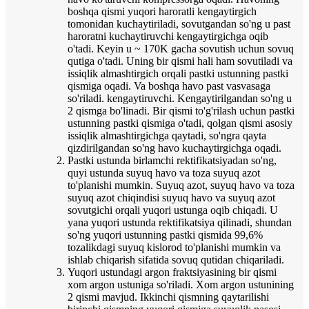
boshqa qismi yuqori haroratli kengaytirgich
tomonidan kuchaytiriladi, sovutgandan so'ng u past
haroratni kuchaytiruvchi kengaytirgichga oqib
o'tadi. Keyin u ~ 170K gacha sovutish uchun sovuq
qutiga o'tadi. Uning bir qismi hali ham sovutiladi va
issiqlik almashtirgich orqali pastki ustunning pastki
qismiga oqadi. Va boshqa havo past vasvasaga
so'riladi. kengaytiruvchi. Kengaytirilgandan so'ng u
2 qismga bo'linadi. Bir qismi to'g'rilash uchun pastki
ustunning pastki qismiga o'tadi, qolgan qismi asosiy
issiqlik almashtirgichga qaytadi, so'ngra qayta
qizdirilgandan so'ng havo kuchaytirgichga oqadi.
Pastki ustunda birlamchi rektifikatsiyadan so'ng,
quyi ustunda suyuq havo va toza suyuq azot
to'planishi mumkin. Suyuq azot, suyuq havo va toza
suyuq azot chiqindisi suyuq havo va suyuq azot
sovutgichi orqali yuqori ustunga oqib chiqadi. U
yana yuqori ustunda rektifikatsiya qilinadi, shundan
so'ng yuqori ustunning pastki qismida 99,6%
tozalikdagi suyuq kislorod to'planishi mumkin va
ishlab chiqarish sifatida sovuq qutidan chiqariladi.
Yuqori ustundagi argon fraktsiyasining bir qismi
xom argon ustuniga so'riladi. Xom argon ustunining
2 qismi mavjud. Ikkinchi qismning qaytarilishi