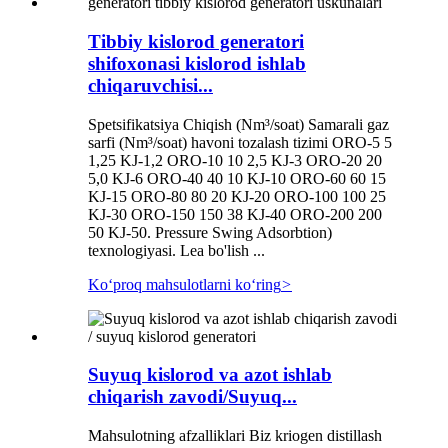
Tibbiy kislorod generatori
shifoxonasi kislorod ishlab
chiqaruvchisi...
Spetsifikatsiya Chiqish (Nm³/soat) Samarali gaz
sarfi (Nm³/soat) havoni tozalash tizimi ORO-5 5
1,25 KJ-1,2 ORO-10 10 2,5 KJ-3 ORO-20 20
5,0 KJ-6 ORO-40 40 10 KJ-10 ORO-60 60 15
KJ-15 ORO-80 80 20 KJ-20 ORO-100 100 25
KJ-30 ORO-150 150 38 KJ-40 ORO-200 200
50 KJ-50. Pressure Swing Adsorbtion)
texnologiyasi. Lea bo'lish ...
Koʻproq mahsulotlarni koʻring
>
Suyuq kislorod va azot ishlab
chiqarish zavodi/Suyuq...
Mahsulotning afzalliklari Biz kriogen distillash