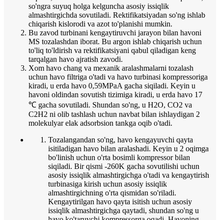
so'ngra suyuq holga kelguncha asosiy issiqlik
almashtirgichda sovutiladi. Rektifikatsiyadan so'ng ishlab
chiqarish kislorodi va azot to'planishi mumkin.
Bu zavod turbinani kengaytiruvchi jarayon bilan havoni
MS tozalashdan iborat. Bu argon ishlab chiqarish uchun
to'liq to'ldirish va rektifikatsiyani qabul qiladigan keng
tarqalgan havo ajratish zavodi.
Xom havo chang va mexanik aralashmalarni tozalash
uchun havo filtriga o'tadi va havo turbinasi kompressoriga
kiradi, u erda havo 0,59MPaA gacha siqiladi. Keyin u
havoni oldindan sovutish tizimiga kiradi, u erda havo 17
℃ gacha sovutiladi. Shundan so'ng, u H2O, CO2 va
C2H2 ni olib tashlash uchun navbat bilan ishlaydigan 2
molekulyar elak adsorbsion tankga oqib o'tadi.
Tozalangandan so'ng, havo kengayuvchi qayta
isitiladigan havo bilan aralashadi. Keyin u 2 oqimga
bo'linish uchun o'rta bosimli kompressor bilan
siqiladi. Bir qismi -260K gacha sovutilishi uchun
asosiy issiqlik almashtirgichga o'tadi va kengaytirish
turbinasiga kirish uchun asosiy issiqlik
almashtirgichning o'rta qismidan so'riladi.
Kengaytirilgan havo qayta isitish uchun asosiy
issiqlik almashtirgichga qaytadi, shundan so'ng u
havo ko'taruvchi kompressorga oqadi. Havoning