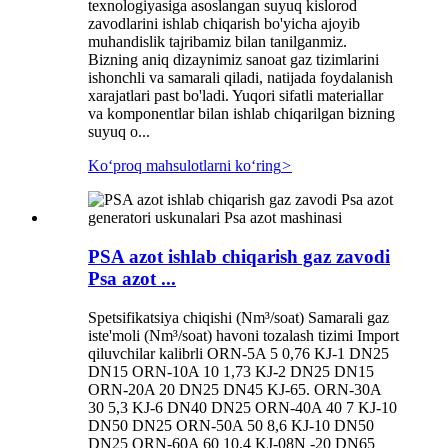
texnologiyasiga asoslangan suyuq kislorod
zavodlarini ishlab chiqarish bo'yicha ajoyib
muhandislik tajribamiz bilan tanilganmiz.
Bizning aniq dizaynimiz sanoat gaz tizimlarini
ishonchli va samarali qiladi, natijada foydalanish
xarajatlari past bo'ladi. Yuqori sifatli materiallar
va komponentlar bilan ishlab chiqarilgan bizning
suyuq o...
Koʻproq mahsulotlarni koʻring
>
PSA azot ishlab chiqarish gaz zavodi
Psa azot ...
Spetsifikatsiya chiqishi (Nm³/soat) Samarali gaz
iste'moli (Nm³/soat) havoni tozalash tizimi Import
qiluvchilar kalibrli ORN-5A 5 0,76 KJ-1 DN25
DN15 ORN-10A 10 1,73 KJ-2 DN25 DN15
ORN-20A 20 DN25 DN45 KJ-65. ORN-30A
30 5,3 KJ-6 DN40 DN25 ORN-40A 40 7 KJ-10
DN50 DN25 ORN-50A 50 8,6 KJ-10 DN50
DN25 ORN-60A 60 10,4 KJ-08N -20 DN65