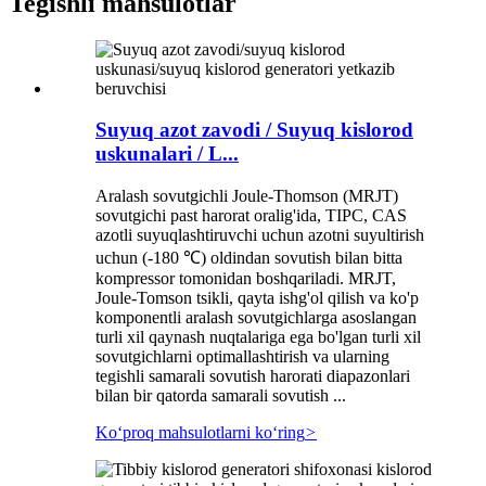
Tegishli mahsulotlar
Suyuq azot zavodi / Suyuq kislorod
uskunalari / L...
Aralash sovutgichli Joule-Thomson (MRJT)
sovutgichi past harorat oralig'ida, TIPC, CAS
azotli suyuqlashtiruvchi uchun azotni suyultirish
uchun (-180 ℃) oldindan sovutish bilan bitta
kompressor tomonidan boshqariladi. MRJT,
Joule-Tomson tsikli, qayta ishg'ol qilish va ko'p
komponentli aralash sovutgichlarga asoslangan
turli xil qaynash nuqtalariga ega bo'lgan turli xil
sovutgichlarni optimallashtirish va ularning
tegishli samarali sovutish harorati diapazonlari
bilan bir qatorda samarali sovutish ...
Koʻproq mahsulotlarni koʻring
>