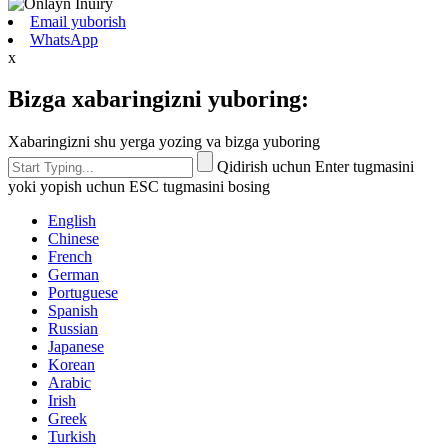
Email yuborish
WhatsApp
x
Bizga xabaringizni yuboring:
Xabaringizni shu yerga yozing va bizga yuboring
Qidirish uchun Enter tugmasini
yoki yopish uchun ESC tugmasini bosing
English
Chinese
French
German
Portuguese
Spanish
Russian
Japanese
Korean
Arabic
Irish
Greek
Turkish