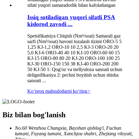
Issiq sotiladigan yuqori sifatli PSA
kislorod zavodi ...
Spetsifikatsiya Chiqish (Nm³/soat) Samarali gaz
sarfi (Nm³/soat) havoni tozalash tizimi ORO-5 5
1,25 KJ-1,2 ORO-10 10 2,5 KJ-3 ORO-20 20
5,0 KJ-6 ORO-40 40 10 KJ-10 ORO-60 60 15
KJ-15 ORO-80 80 20 KJ-20 ORO-100 100 25
KJ-30 ORO-150 150 38 KJ-40 ORO-200 200
50 KJ-50 1: Qog'oz va tsellyuloza sanoati uchun
delignifikasiya 2: pechni boyitish uchun shisha
sanoati ...
Koʻproq mahsulotlarni koʻring
>
Biz bilan bog'lanish
No.60 Wenzhou Changxia, Bayshan qishlog'i, Fuchun
tumani, Fuyang tumani, Xanchjou shahri, Zhejiang viloyati,