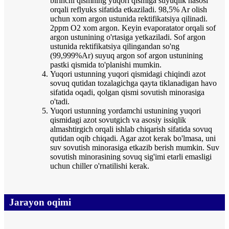
birinchi qismning yuqori qismiga suyuqlik nasosi
orqali reflyuks sifatida etkaziladi. 98,5% Ar olish
uchun xom argon ustunida rektifikatsiya qilinadi.
2ppm O2 xom argon. Keyin evaporatator orqali sof
argon ustunining o'rtasiga yetkaziladi. Sof argon
ustunida rektifikatsiya qilingandan so'ng
(99,999%Ar) suyuq argon sof argon ustunining
pastki qismida to'planishi mumkin.
Yuqori ustunning yuqori qismidagi chiqindi azot
sovuq qutidan tozalagichga qayta tiklanadigan havo
sifatida oqadi, qolgan qismi sovutish minorasiga
o'tadi.
Yuqori ustunning yordamchi ustunining yuqori
qismidagi azot sovutgich va asosiy issiqlik
almashtirgich orqali ishlab chiqarish sifatida sovuq
qutidan oqib chiqadi. Agar azot kerak bo'lmasa, uni
suv sovutish minorasiga etkazib berish mumkin. Suv
sovutish minorasining sovuq sig'imi etarli emasligi
uchun chiller o'rnatilishi kerak.
Jarayon oqimi