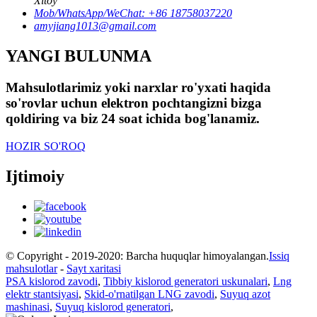
Xitoy
Mob/WhatsApp/WeChat: +86 18758037220
amyjiang1013@gmail.com
YANGI BULUNMA
Mahsulotlarimiz yoki narxlar ro'yxati haqida
so'rovlar uchun elektron pochtangizni bizga
qoldiring va biz 24 soat ichida bog'lanamiz.
HOZIR SO'ROQ
Ijtimoiy
© Copyright - 2019-2020: Barcha huquqlar himoyalangan.
Issiq
mahsulotlar
-
Sayt xaritasi
PSA kislorod zavodi
,
Tibbiy kislorod generatori uskunalari
,
Lng
elektr stantsiyasi
,
Skid-o'rnatilgan LNG zavodi
,
Suyuq azot
mashinasi
,
Suyuq kislorod generatori
,