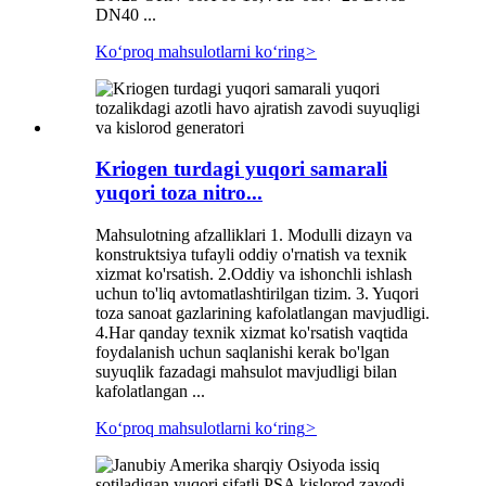
DN40 ...
Koʻproq mahsulotlarni koʻring
>
Kriogen turdagi yuqori samarali
yuqori toza nitro...
Mahsulotning afzalliklari 1. Modulli dizayn va
konstruktsiya tufayli oddiy o'rnatish va texnik
xizmat ko'rsatish. 2.Oddiy va ishonchli ishlash
uchun to'liq avtomatlashtirilgan tizim. 3. Yuqori
toza sanoat gazlarining kafolatlangan mavjudligi.
4.Har qanday texnik xizmat ko'rsatish vaqtida
foydalanish uchun saqlanishi kerak bo'lgan
suyuqlik fazadagi mahsulot mavjudligi bilan
kafolatlangan ...
Koʻproq mahsulotlarni koʻring
>