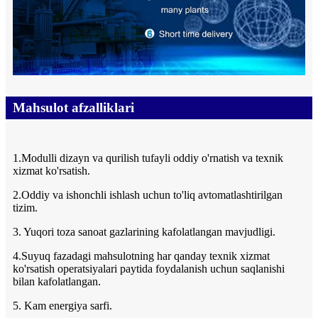
Mahsulot afzalliklari
1.Modulli dizayn va qurilish tufayli oddiy o'rnatish va texnik
xizmat ko'rsatish.
2.Oddiy va ishonchli ishlash uchun to'liq avtomatlashtirilgan
tizim.
3. Yuqori toza sanoat gazlarining kafolatlangan mavjudligi.
4.Suyuq fazadagi mahsulotning har qanday texnik xizmat
ko'rsatish operatsiyalari paytida foydalanish uchun saqlanishi
bilan kafolatlangan.
5. Kam energiya sarfi.