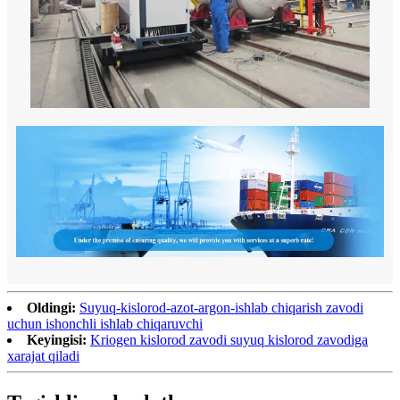
Oldingi:
Suyuq-kislorod-azot-argon-ishlab chiqarish zavodi
uchun ishonchli ishlab chiqaruvchi
Keyingisi:
Kriogen kislorod zavodi suyuq kislorod zavodiga
xarajat qiladi