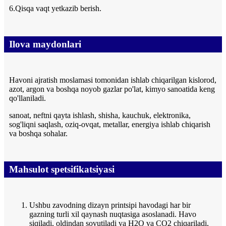
6.Qisqa vaqt yetkazib berish.
Ilova maydonlari
Havoni ajratish moslamasi tomonidan ishlab chiqarilgan kislorod,
azot, argon va boshqa noyob gazlar po'lat, kimyo sanoatida keng
qo'llaniladi.
sanoat, neftni qayta ishlash, shisha, kauchuk, elektronika,
sog'liqni saqlash, oziq-ovqat, metallar, energiya ishlab chiqarish
va boshqa sohalar.
Mahsulot spetsifikatsiyasi
Ushbu zavodning dizayn printsipi havodagi har bir
gazning turli xil qaynash nuqtasiga asoslanadi. Havo
siqiladi, oldindan sovutiladi va H2O va CO2 chiqariladi,