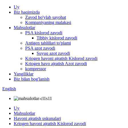
Uy
Biz haqimizda
Zavod bo'ylab sayohat
Kompaniyaning malakasi
Mahsulotlar
PSA kislorod zavodi
Tibbiy kislorod zavodi
Antigen tahlillari to'plami
PSA azot zavodi
Suyuq azot zavodi
Kriogen havoni ajratish Kislorod zavodi
Kriogen havo ajratish Azot zavodi
kompressor
Yangiliklar
Biz bilan bog'lanish
English
Uy
Mahsulotlar
Havoni ajratish uskunalari
Kriogen havoni ajratish Kislorod zavodi