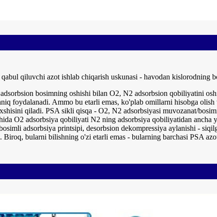
qabul qiluvchi azot ishlab chiqarish uskunasi - havodan kislorodning bos
dsorbsion bosimning oshishi bilan O2, N2 adsorbsion qobiliyatini oshir
aniq foydalanadi. Ammo bu etarli emas, ko'plab omillarni hisobga olis
shisini qiladi. PSA sikli qisqa - O2, N2 adsorbsiyasi muvozanat/bosi
 ichida O2 adsorbsiya qobiliyati N2 ning adsorbsiya qobiliyatidan ancha
osimli adsorbsiya printsipi, desorbsion dekompressiya aylanishi - siqil
 Biroq, bularni bilishning o'zi etarli emas - bularning barchasi PSA azot