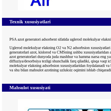
Texnik xususiyatlari
PSA azot generatori adsorbent sifatida uglerod molekulyar elakni 
Uglerod molekulyar elakning O2 va N2 adsorbsion xususiyatlari a
generatorlari azot, kislorod va CMSning ushbu xususiyatlaridan 
azot generatorlari dunyoda juda mashhur va hamma narsa eng yax
diffuziya/desorbsiya tezligi shunchalik farq qiladiki, qisqa vaqt
molekulyar elakning adsorbsion xususiyatlaridan foydalanadi va b
va shu bilan mahsulot azotining uzluksiz oqimini ishlab chiqaradi.
Mahsulot xususiyati