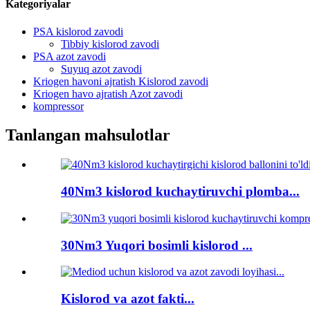
Kategoriyalar
PSA kislorod zavodi
Tibbiy kislorod zavodi
PSA azot zavodi
Suyuq azot zavodi
Kriogen havoni ajratish Kislorod zavodi
Kriogen havo ajratish Azot zavodi
kompressor
Tanlangan mahsulotlar
40Nm3 kislorod kuchaytiruvchi plomba...
30Nm3 Yuqori bosimli kislorod ...
Kislorod va azot fakti...