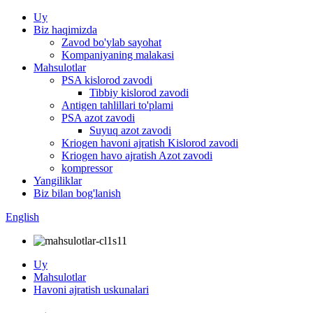
Uy
Biz haqimizda
Zavod bo'ylab sayohat
Kompaniyaning malakasi
Mahsulotlar
PSA kislorod zavodi
Tibbiy kislorod zavodi
Antigen tahlillari to'plami
PSA azot zavodi
Suyuq azot zavodi
Kriogen havoni ajratish Kislorod zavodi
Kriogen havo ajratish Azot zavodi
kompressor
Yangiliklar
Biz bilan bog'lanish
English
Uy
Mahsulotlar
Havoni ajratish uskunalari