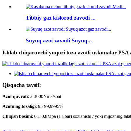
Tibbiy gaz kislorod zavodi ...
Suyuq azot zavodi Suyuq...
Ishlab chiqaruvchi yuqori toza azotli uskunalar PSA 
Qisqacha tavsif:
Azot quvvati
: 3-3000Nm3/soat
Azotning tozaligi
: 95-99,9995%
Chiqish bosimi
: 0.1-0.8Mpa (1-8bar) sozlanishi / yoki mijozning tal