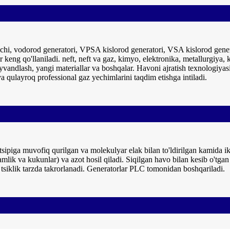
ichi, vodorod generatori, VPSA kislorod generatori, VSA kislorod gene
 keng qo'llaniladi. neft, neft va gaz, kimyo, elektronika, metallurgiya,
yvandlash, yangi materiallar va boshqalar. Havoni ajratish texnologiyasi 
a qulayroq professional gaz yechimlarini taqdim etishga intiladi.
sipiga muvofiq qurilgan va molekulyar elak bilan to'ldirilgan kamida ik
lik va kukunlar) va azot hosil qiladi. Siqilgan havo bilan kesib o'tgan i
 tsiklik tarzda takrorlanadi. Generatorlar PLC tomonidan boshqariladi.