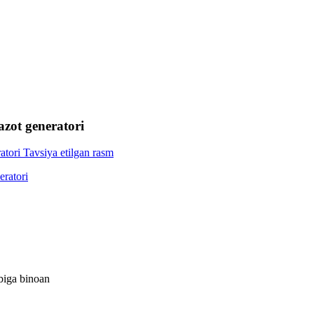
azot generatori
abiga binoan