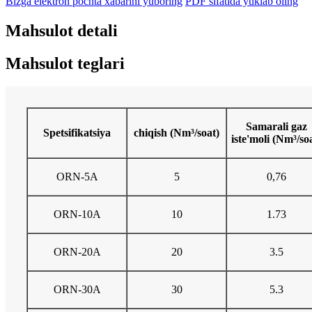
Bizga elektron pochta xabarini yuboring
PDF sifatida yuklab oling
Mahsulot detali
Mahsulot teglari
Samarali gaz
Spetsifikatsiya
chiqish (Nm³/soat)
iste'moli (Nm³/so
ORN-5A
5
0,76
ORN-10A
10
1.73
ORN-20A
20
3.5
ORN-30A
30
5.3