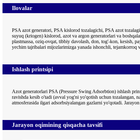
Ilovalar
PSA azot generatori, PSA kislorod tozalagichi, PSA azot tozalag
suyuq (kriogen) kislorod, azot va argon generatorlari va boshqalar
plastmassa, oziq-ovqat, tibbiy davolash, don, tog'-kon, kesish, pa
yechim tajribalari mijozlarimizga yanada ishonchli, tejamkorroq v
Ishlash printsipi
Azot generatorlari PSA (Pressure Swing Adsorbtion) ishlash print
ravishda kesib o'tadi (avval yog'ni yo'qotish uchun tozalangan, nam
atmosferasida ilgari adsorbsiyalangan gazlarni yo'qotadi. Jarayon
Jarayon oqimining qisqacha tavsifi