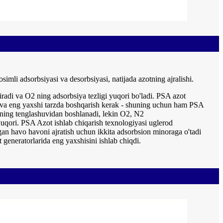
imli adsorbsiyasi va desorbsiyasi, natijada azotning ajralishi.
adi va O2 ning adsorbsiya tezligi yuqori bo'ladi. PSA azot
h va eng yaxshi tarzda boshqarish kerak - shuning uchun ham PSA
mning tenglashuvidan boshlanadi, lekin O2, N2
 yuqori. PSA Azot ishlab chiqarish texnologiyasi uglerod
gan havo havoni ajratish uchun ikkita adsorbsion minoraga o'tadi
 generatorlarida eng yaxshisini ishlab chiqdi.