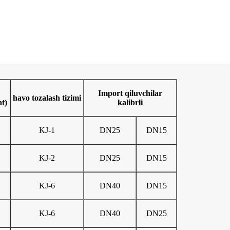
Import qiluvchilar
havo tozalash tizimi
at)
kalibrli
KJ-1
DN25
DN15
KJ-2
DN25
DN15
KJ-6
DN40
DN15
KJ-6
DN40
DN25