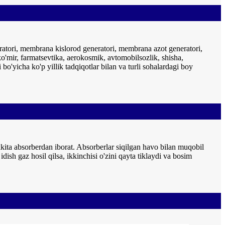
ratori, membrana kislorod generatori, membrana azot generatori,
 ko'mir, farmatsevtika, aerokosmik, avtomobilsozlik, shisha,
bo'yicha ko'p yillik tadqiqotlar bilan va turli sohalardagi boy
kita absorberdan iborat. Absorberlar siqilgan havo bilan muqobil
dish gaz hosil qilsa, ikkinchisi o'zini qayta tiklaydi va bosim