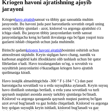
Kriogen havoni ajratishning ajoyib
jarayoni
Kriogen
havo ajratish
sanoat va tibbiy gaz sanoatida muhim
jarayondir. Bu havoni juda past haroratlarda sovutish orqali uning
asosiy tarkibiy qismlari - azot, kislorod va argonga ajratishni o'z
ichiga oladi. Bu jarayon tibbiy jarayonlardan tortib sanoat
jarayonlarigacha keng ko'lamli ilovalarga ega bo'lgan yuqori toza
gazlarni ishlab chiqarish uchun juda muhimdir.
Birinchi qadam
kriogen havoni ajratish
bosimini oshirish uchun
atmosferani siqishdir. Keyin siqilgan havo chang, namlik va
karbonat angidrid kabi iflosliklarni olib tashlash uchun bir qator
filtrlardan o'tadi. Havo tozalangandan so'ng, u sovutish va
suyultirish jarayonlarini o'tkazadigan kriogen havo ajratish
qurilmasiga kiradi.
Havo issiqlik almashtirgichda -300 ° F (-184 ° C) dan past
haroratgacha sovutiladi va u erda suyuqlikka aylanadi. Keyin suyuq
havo distillash ustuniga beriladi, u erda yana sovutiladi va turli
qaynash nuqtalari asosida asosiy tarkibiy qismlarga bo'linadi.
Kislorod va argonga qaraganda qaynash nuqtasi pastroq bo'lgan
azot avval bug'lanadi va gaz holida chiqariladi. Kislorod va argonga
boy qolgan suyuqlik keyin isitiladi, kislorod bug'lanadi va gaz