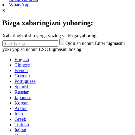
WhatsApp
x
Bizga xabaringizni yuboring:
Xabaringizni shu yerga yozing va bizga yuboring
Qidirish uchun Enter tugmasini
yoki yopish uchun ESC tugmasini bosing
English
Chinese
French
German
Portuguese
Spanish
Russian
Japanese
Korean
Arabic
Irish
Greek
Turkish
Italian