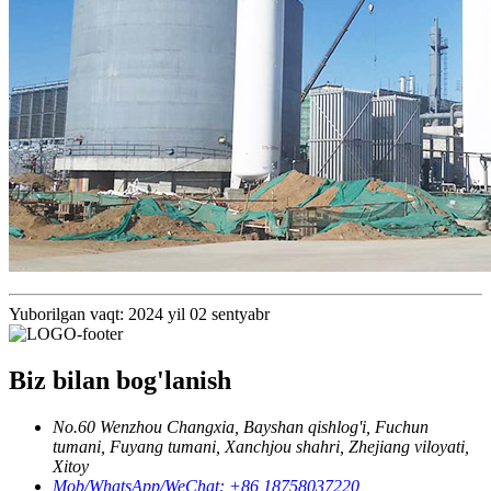
Yuborilgan vaqt: 2024 yil 02 sentyabr
Biz bilan bog'lanish
No.60 Wenzhou Changxia, Bayshan qishlog'i, Fuchun
tumani, Fuyang tumani, Xanchjou shahri, Zhejiang viloyati,
Xitoy
Mob/WhatsApp/WeChat: +86 18758037220