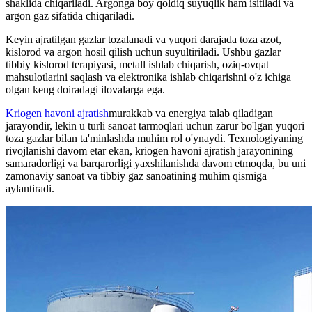
shaklida chiqariladi. Argonga boy qoldiq suyuqlik ham isitiladi va
argon gaz sifatida chiqariladi.
Keyin ajratilgan gazlar tozalanadi va yuqori darajada toza azot,
kislorod va argon hosil qilish uchun suyultiriladi. Ushbu gazlar
tibbiy kislorod terapiyasi, metall ishlab chiqarish, oziq-ovqat
mahsulotlarini saqlash va elektronika ishlab chiqarishni o'z ichiga
olgan keng doiradagi ilovalarga ega.
Kriogen havoni ajratish
murakkab va energiya talab qiladigan
jarayondir, lekin u turli sanoat tarmoqlari uchun zarur bo'lgan yuqori
toza gazlar bilan ta'minlashda muhim rol o'ynaydi. Texnologiyaning
rivojlanishi davom etar ekan, kriogen havoni ajratish jarayonining
samaradorligi va barqarorligi yaxshilanishda davom etmoqda, bu uni
zamonaviy sanoat va tibbiy gaz sanoatining muhim qismiga
aylantiradi.