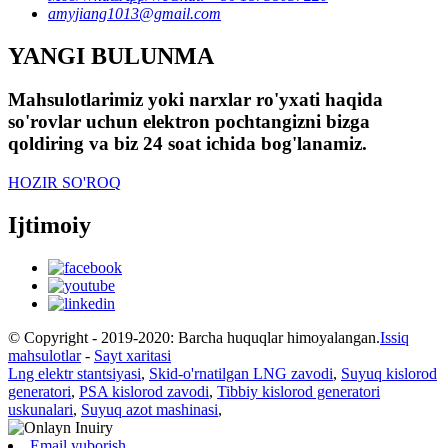
amyjiang1013@gmail.com
YANGI BULUNMA
Mahsulotlarimiz yoki narxlar ro'yxati haqida
so'rovlar uchun elektron pochtangizni bizga
qoldiring va biz 24 soat ichida bog'lanamiz.
HOZIR SO'ROQ
Ijtimoiy
© Copyright - 2019-2020: Barcha huquqlar himoyalangan.
Issiq
mahsulotlar
-
Sayt xaritasi
Lng elektr stantsiyasi
,
Skid-o'rnatilgan LNG zavodi
,
Suyuq kislorod
generatori
,
PSA kislorod zavodi
,
Tibbiy kislorod generatori
uskunalari
,
Suyuq azot mashinasi
,
Email yuborish