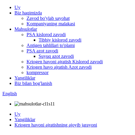
Uy
Biz haqimizda
Zavod bo'ylab sayohat
Kompaniyaning malakasi
Mahsulotlar
PSA kislorod zavodi
Tibbiy kislorod zavodi
Antigen tahlillari to'plami
PSA azot zavodi
Suyuq azot zavodi
Kriogen havoni ajratish Kislorod zavodi
Kriogen havo ajratish Azot zavodi
kompressor
Yangiliklar
Biz bilan bog'lanish
English
Uy
Yangiliklar
Kriogen havoni ajratishning ajoyib jarayoni